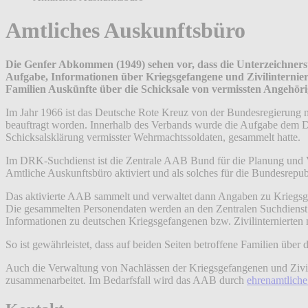
Amtliches Auskunftsbüro
Die Genfer Abkommen (1949) sehen vor, dass die Unterzeichnerstaa
Aufgabe, Informationen über Kriegsgefangene und Zivilinternierte 
Familien Auskünfte über die Schicksale von vermissten Angehöri
Im Jahr 1966 ist das Deutsche Rote Kreuz von der Bundesregierung
beauftragt worden. Innerhalb des Verbands wurde die Aufgabe dem D
Schicksalsklärung vermisster Wehrmachtssoldaten, gesammelt hatte.
Im DRK-Suchdienst ist die Zentrale AAB Bund für die Planung und Vo
Amtliche Auskunftsbüro aktiviert und als solches für die Bundesrepu
Das aktivierte AAB sammelt und verwaltet dann Angaben zu Kriegsge
Die gesammelten Personendaten werden an den Zentralen Suchdienst d
Informationen zu deutschen Kriegsgefangenen bzw. Zivilinternierten
So ist gewährleistet, dass auf beiden Seiten betroffene Familien übe
Auch die Verwaltung von Nachlässen der Kriegsgefangenen und Zivil
zusammenarbeitet. Im Bedarfsfall wird das AAB durch
ehrenamtliche