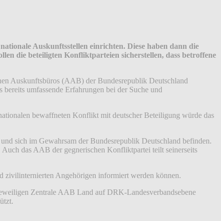
nationale Auskunftsstellen einrichten. Diese haben dann die
en die beteiligten Konfliktparteien sicherstellen, dass betroffene
chen Auskunftsbüros (AAB) der Bundesrepublik Deutschland
 bereits umfassende Erfahrungen bei der Suche und
ationalen bewaffneten Konflikt mit deutscher Beteiligung würde das
en und sich im Gewahrsam der Bundesrepublik Deutschland befinden.
uch das AAB der gegnerischen Konfliktpartei teilt seinerseits
nd zivilinternierten Angehörigen informiert werden können.
der jeweiligen Zentrale AAB Land auf DRK-Landesverbandsebene
ützt.