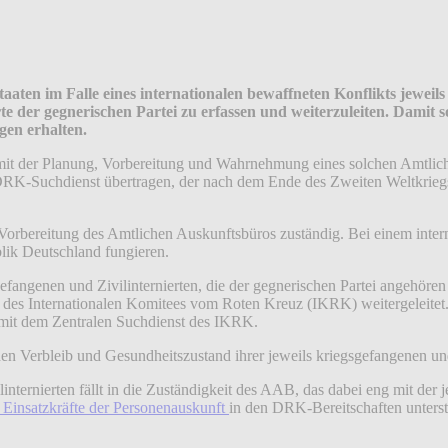
ten im Falle eines internationalen bewaffneten Konflikts jeweils 
der gegnerischen Partei zu erfassen und weiterzuleiten. Damit soll
gen erhalten.
 mit der Planung, Vorbereitung und Wahrnehmung eines solchen Amtli
RK-Suchdienst übertragen, der nach dem Ende des Zweiten Weltkriegs
rbereitung des Amtlichen Auskunftsbüros zuständig. Bei einem intern
blik Deutschland fungieren.
fangenen und Zivilinternierten, die der gegnerischen Partei angehör
es Internationalen Komitees vom Roten Kreuz (IKRK) weitergeleitet. A
 mit dem Zentralen Suchdienst des IKRK.
r den Verbleib und Gesundheitszustand ihrer jeweils kriegsgefangenen u
internierten fällt in die Zuständigkeit des AAB, das dabei eng mit 
 Einsatzkräfte der Personenauskunft
in den DRK-Bereitschaften unterst