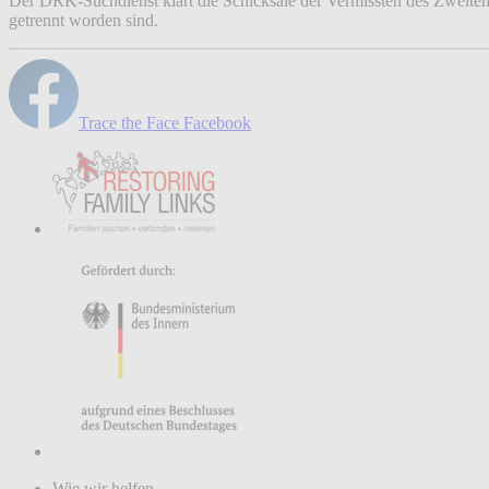
Der DRK-Suchdienst klärt die Schicksale der Vermissten des Zweiten
getrennt worden sind.
Trace the Face Facebook
Wie wir helfen