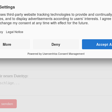
ierter Name:
Umbenennen
Name kopieren
ür neuen Dateityp:
g senden