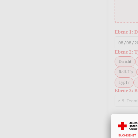
Ebene 1: 
Ebene 2: 
Bericht
Roll‑Up
Typ17
Ebene 3: 
Weitere Det