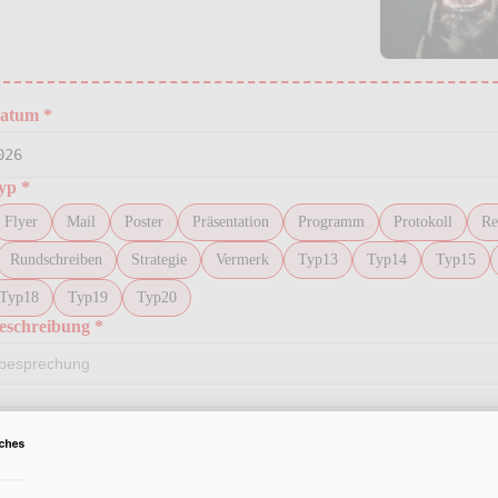
Datum
*
Typ
*
Flyer
Mail
Poster
Präsentation
Programm
Protokoll
Re
Rundschreiben
Strategie
Vermerk
Typ13
Typ14
Typ15
Typ18
Typ19
Typ20
Beschreibung
*
ails (optional)