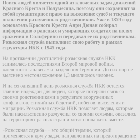
Поиск людей является одной из ключевых задач движений
Красного Креста и Полумесяца, поэтому они сохраняют за
собой гуманитарное право на выяснение судеб и текущего
положения разлученных родственников. Уже в 1859 году
основатель Красного Креста Анри Дюнан собирал
информацию о раненых и умирающих солдатах на полях
сражения в Сольферино и передавал ее их родственникам.
Розыскная служба выполняет свою работу в рамках
структуры НКК с 1945 года.
На протяжении десятилетий розыскная служба НКК
занималась последствиями Второй мировой войны,
«железного занавеса» и разделения Германии. До сих пор не
выяснено местонахождение 1,3 миллионов человек.
И на сегодняшний день розыскная служба НКК остается
главной надеждой для людей, которые потеряли связь со
своими родственниками в результате вооруженных
конфликтов, стихийных бедствий, побегов, выселения и
миграции. Розыскная служба НКК помогает людям, которые
были насильственно разлучены со своими семьями, оказались
на территориях разных стран и хотят снова жить вместе.
«Розыскная служба» – это общий термин, который
применяется к кругу задач, направленных на предотвращение