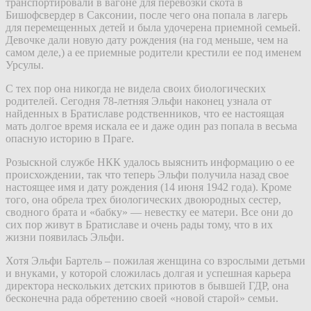
транспортировали в вагоне для перевозки скота в
Бишофсвердер в Саксонии, после чего она попала в лагерь
для перемещенных детей и была удочерена приемной семьей.
Девочке дали новую дату рождения (на год меньше, чем на
самом деле,) а ее приемные родители крестили ее под именем
Урсулы.
С тех пор она никогда не видела своих биологических
родителей. Сегодня 78-летняя Эльфи наконец узнала от
найденных в Братиславе родственников, что ее настоящая
мать долгое время искала ее и даже один раз попала в весьма
опасную историю в Праге.
Розыскной службе НКК удалось выяснить информацию о ее
происхождении, так что теперь Эльфи получила назад свое
настоящее имя и дату рождения (14 июня 1942 года). Кроме
того, она обрела трех биологических двоюродных сестер,
сводного брата и «бабку» –– невестку ее матери. Все они до
сих пор живут в Братиславе и очень рады тому, что в их
жизни появилась Эльфи.
Хотя Эльфи Бартель – пожилая женщина со взрослыми детьми
и внуками, у которой сложилась долгая и успешная карьера
директора нескольких детских приютов в бывшей ГДР, она
бесконечна рада обретению своей «новой старой» семьи.