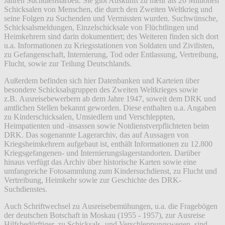
Jahren Suchdienstarbeit. Sie gibt Auskunft zu mehr als 20 Millionen
Schicksalen von Menschen, die durch den Zweiten Weltkrieg und
seine Folgen zu Suchenden und Vermissten wurden. Suchwünsche,
Schicksalsmeldungen, Einzelschicksale von Flüchtlingen und
Heimkehrern sind darin dokumentiert; des Weiteren finden sich dort
u.a. Informationen zu Kriegsstationen von Soldaten und Zivilisten,
zu Gefangenschaft, Internierung, Tod oder Entlassung, Vertreibung,
Flucht, sowie zur Teilung Deutschlands.
Außerdem befinden sich hier Datenbanken und Karteien über
besondere Schicksalsgruppen des Zweiten Weltkrieges sowie
z.B. Ausreisebewerbern ab dem Jahre 1947, soweit dem DRK und
amtlichen Stellen bekannt geworden. Diese enthalten u.a. Angaben
zu Kinderschicksalen, Umsiedlern und Verschleppten,
Heimpatienten und -insassen sowie Notdienstverpflichteten beim
DRK. Das sogenannte Lagerarchiv, das auf Aussagen von
Kriegsheimkehrern aufgebaut ist, enthält Informationen zu 12.800
Kriegsgefangenen- und Internierungslagerstandorten. Darüber
hinaus verfügt das Archiv über historische Karten sowie eine
umfangreiche Fotosammlung zum Kindersuchdienst, zu Flucht und
Vertreibung, Heimkehr sowie zur Geschichte des DRK-
Suchdienstes.
Auch Schriftwechsel zu Ausreisebemühungen, u.a. die Fragebögen
der deutschen Botschaft in Moskau (1955 - 1957), zur Ausreise
Hilfsbedürftiger, zu Schicksals- und Verschleppungswegen, sind