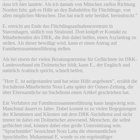
dass ich hier landete. Als ich damals von München ziellos Richtung
Norden fuhr, gab es Hilfe an den Bahnhöfen für Flüchtlinge, von
allen möglichen Menschen. Das hat mich sehr berührt, beeindruckt."
E. erreicht am Ende das Flüchtlingsaufnahmezentrum in
Stavenhagen, südlich von Stralsund. Dort knüpft er Kontakt zu
Mitarbeitenden des DRK, die ihm dabei helfen, einen Asylantrag zu
stellen. Als dieser bewilligt wird, kann er einen Antrag auf
Familienzusammenführung stellen.
Als bei einem der vielen Beratungstermine für Geflüchtete im DRK-
Landesverband ein Dolmetscher fehlt, kann E., der Englisch und
natürlich Arabisch spricht, schnell helfen.
"Herr E. ist aufgestanden und hat seine Hilfe angeboten", erzählt die
Suchdienst-Mitarbeiterin Nora Latta später der Ostsee-Zeitung, die
über Ehrenamtliche im Suchdienst einen Artikel geschrieben hat.
Ein Verfahren zur Familienzusammenführung kann langwierig sein.
Manchmal dauert es Jahre. Dabei kommt es zu vielen Begegnungen
der Klientinnen und Klienten mit dem DRK-Suchdienst und nicht
immer ist dabei ein Dolmetscher anwesend. Menschen, die selbst
geflüchtet sind, können dabei eine große Unterstützung sein.
"Sprachmittler" bezeichnet Nora Latta die ehrenamtlichen
Sprachhelfer. Mohammad E. wurde so ein regelmäßiger