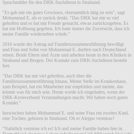
Sprachmittler für den DRK-Suchdienst in Stralsund.
"Es gab mir ein gutes Gewissen, ehrenamtlich tätig zu sein", sagt
Mohammad E. als er zurück denkt. "Das DRK hat mir so viel
geholfen und es hat mir Freude gemacht, etwas zurückzugeben. Es
hat mir Hoffnung gegeben. Ich hatte immer die Zuversicht, dass ich
meine Familie wiedersehen würde."
2016 wurde der Antrag auf Familienzusammenführung bewilligt
und Frau und Sohn von Mohammad E. durften nach Deutschland
reisen. Beide Eltern sind Ärzte und arbeiten heute in den Kliniken in
Stralsund und Bergen. Der Kontakt zum DRK-Suchdienst besteht
fort.
"Das DRK hat mir viel geholfen, auch über die
Familienzusammenführung hinaus. Meine Stelle im Krankenhaus,
zum Beispiel, hat ein Mitarbeiter mir empfohlen und meinte, das
könnte was für mich sein. Heute werde ich eingeladen, wenn der
DRK-Kreisverband Veranstaltungen macht. Wir haben noch guten
Kontakt."
Inzwischen haben Mohammad E. und seine Frau ein zweites Kind,
eine Tochter, geboren in Stralsund. Ob er Aleppo vermisse?
"Natürlich vermisse ich es! Ich und meine Familie haben hier in
Deutschland ein neues Leben aufgebaut und ich fühle mich hier sehr