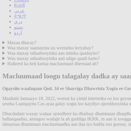
Kurdî
عربي
ትግርኛ
دري
پښتو
اردو
Maxaa dhacay?
Waa maxay saamaynta uu weerarku leeyahay?
Waa maxay tallaabooyinka aan iminka qaadayno?
Waa maxay tallaabooyinka aad adigu qaadi karto?
Halkeed ka heli kartaa macluumaad dheeraad ah?
Macluumaad loogu talagalay dadka ay sa
Ogaysiin waafaqsan Qod. 34 ee Sharciga Dhawrista Xogta ee 
Maalintii Jannaayo 18, 2022, weerar ka yimid internetka oo loo geys
ururka Laanqayrta Cas ayaa galay xogta loo kaydiyo ujeeddooyinka 
Dhacdadani waxay walaac qotodheer ku dhalisay dhammaan dhaqdhaq
ballanqaadno, annagoo wadajir la ah guddiga IKRK, in aan si xoog
siinaynaa dhammaan macluumaadka aan ilaa iyo hadda soo gurnay, si a