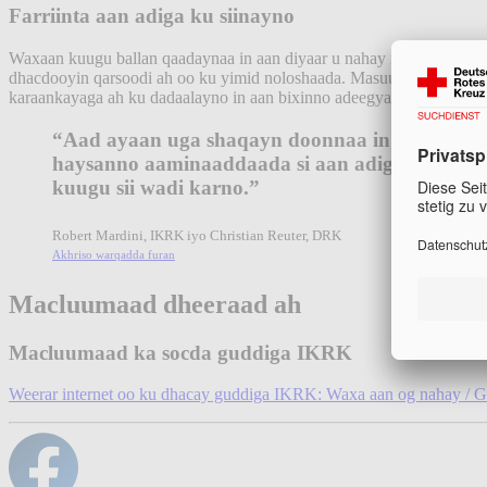
Farriinta aan adiga ku siinayno
Waxaan kuugu ballan qaadaynaa in aan diyaar u nahay in aan kaa c
dhacdooyin qarsoodi ah oo ku yimid noloshaada. Masuuliyaddan wax
karaankayaga ah ku dadaalayno in aan bixinno adeegyada aan ugu b
“Aad ayaan uga shaqayn doonnaa in aan
haysanno aaminaaddaada si aan adiga adeegga
kuugu sii wadi karno.”
Robert Mardini, IKRK iyo Christian Reuter, DRK
Akhriso warqadda furan
Macluumaad dheeraad ah
Macluumaad ka socda guddiga IKRK
Weerar internet oo ku dhacay guddiga IKRK: Waxa aan og nahay / Gu