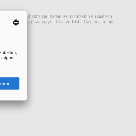
y macluumaad shakhsiyad badan iyo faahfaahin ku saabsan
h Dhaqdhaqaaqa Laanqayrta Cas iyo Bisha Cas, in aan inta