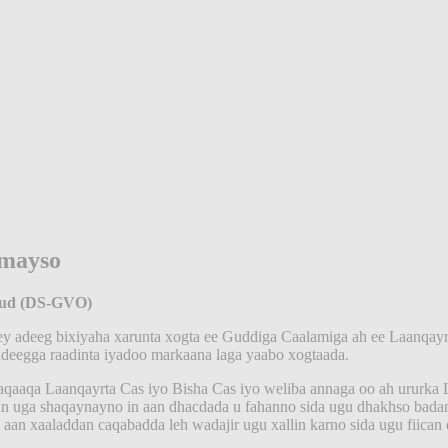
amayso
Guud (DS-GVO)
tey adeeg bixiyaha xarunta xogta ee Guddiga Caalamiga ah ee Laanqayr
adeegga raadinta iyadoo markaana laga yaabo xogtaada.
aaqa Laanqayrta Cas iyo Bisha Cas iyo weliba annaga oo ah ururka 
gan uga shaqaynayno in aan dhacdada u fahanno sida ugu dhakhso bad
an xaaladdan caqabadda leh wadajir ugu xallin karno sida ugu fiican 