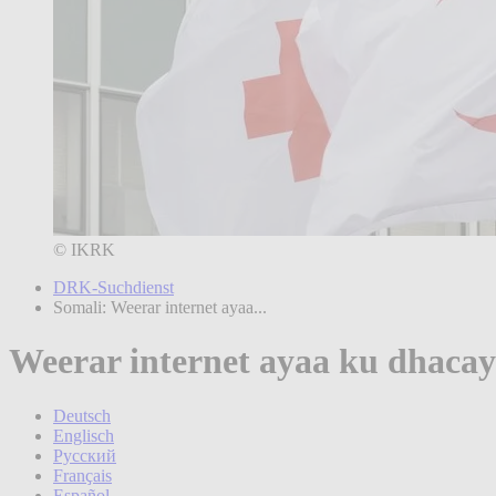
© IKRK
DRK-Suchdienst
Somali: Weerar internet ayaa...
Weerar internet ayaa ku dhacay
Deutsch
Englisch
Русский
Franҫais
Español