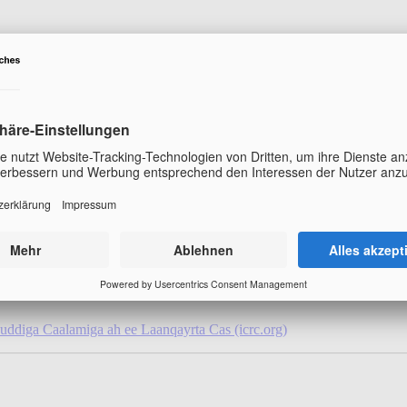
aawinno xaaladdan adag. Waxaan og nahay in aad annaga nagu aaminta
 fudud uma aragno. Waxaan rabnaa in aad ogaato annagoo wadajir u a
aaqno ama u soo bandhigno dunida oo dhan.
ddiga Caalamiga ah ee Laanqayrta Cas (icrc.org)