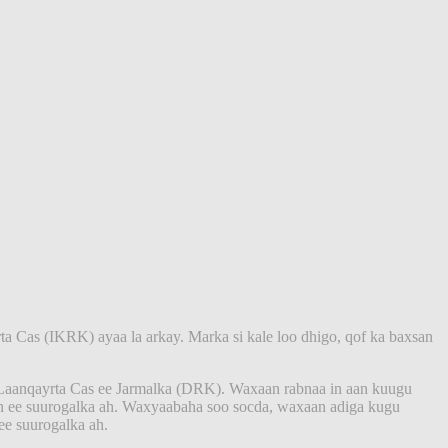
ta Cas (IKRK) ayaa la arkay. Marka si kale loo dhigo, qof ka baxsan
Laanqayrta Cas ee Jarmalka (DRK). Waxaan rabnaa in aan kuugu
an ee suurogalka ah. Waxyaabaha soo socda, waxaan adiga kugu
ee suurogalka ah.