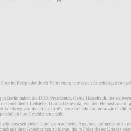
n ihrer im Krieg oder durch Vertreibung vermissten Angehörigen ist na
 Berlin haben die DRK-Präsidentin, Gerda Hasselfeldt, der stellvertr
er Suchdienst-Leitstelle, Dorota Dzoiwoki, von den Herausforderungen
n Weltkrieg vermissten Ur-Großvaters ermitteln konnte sowie ein äthi
persönlich ihre Geschichten erzählt.
Suchdienst seit vielen Jahren, um auf seine Angebote aufmerksam zu 
icksale ihrer Angehörigen zu klären, die in Folge dieses Krieges ode