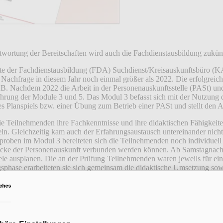
twortung der Bereitschaften wird auch die Fachdienstausbildung zuk
äfte der Fachdienstausbildung (FDA) Suchdienst/Kreisauskunftsbüro (
Nachfrage in diesem Jahr noch einmal größer als 2022. Die erfolgreich
B. Nachdem 2022 die Arbeit in der Personenauskunftsstelle (PASt) u
führung der Module 3 und 5. Das Modul 3 befasst sich mit der Nutzun
s Planspiels bzw. einer Übung zum Betrieb einer PASt und stellt den A
e Teilnehmenden ihre Fachkenntnisse und ihre didaktischen Fähigkeiten
n. Gleichzeitig kam auch der Erfahrungsaustausch untereinander nicht
proben im Modul 3 bereiteten sich die Teilnehmenden noch individuell 
wecke der Personenauskunft verbunden werden können. Ab Samstagnach
e ausplanen. Die an der Prüfung Teilnehmenden waren jeweils für ein
ungsphase erarbeiteten sie sich gemeinsam die didaktische Umsetzung 
onntagvormittag präsentierten sie dann die Ergebnisse ihrer Arbeit un
 mit dem Seminar und insbesondere mit der Erfahrung der Lehrprobe im
ldung von Lehrkräften für die Fachdienstausbildung durch die DRK-Su
 auch die Fachdienstausbildung zukünftig auf DRK-Landesverbandseben
einanderzusetzen, um mit diesem Hintergrundwissen erfolgreich in die