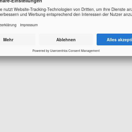
ch einmal sehr herzlich bei allen ehrenamtlich tätigen Referentinnen 
n Sie auf den Websites der jeweiligen DRK-Landes- und -Kreisverbän