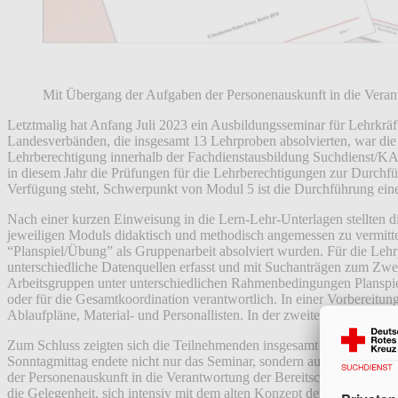
Mit Übergang der Aufgaben der Personenauskunft in die Veran
Letztmalig hat Anfang Juli 2023 ein Ausbildungsseminar für Lehrkr
Landesverbänden, die insgesamt 13 Lehrproben absolvierten, war die 
Lehrberechtigung innerhalb der Fachdienstausbildung Suchdienst/KA
in diesem Jahr die Prüfungen für die Lehrberechtigungen zur Durch
Verfügung steht, Schwerpunkt von Modul 5 ist die Durchführung eine
Nach einer kurzen Einweisung in die Lern-Lehr-Unterlagen stellten di
jeweiligen Moduls didaktisch und methodisch angemessen zu vermittel
“Planspiel/Übung” als Gruppenarbeit absolviert wurden. Für die Lehr
unterschiedliche Datenquellen erfasst und mit Suchanträgen zum Z
Arbeitsgruppen unter unterschiedlichen Rahmenbedingungen Planspiel
oder für die Gesamtkoordination verantwortlich. In einer Vorbereit
Ablaufpläne, Material- und Personallisten. In der zweiten Phase am S
Zum Schluss zeigten sich die Teilnehmenden insgesamt sehr zufrieden
Sonntagmittag endete nicht nur das Seminar, sondern auch die Ausbi
der Personenauskunft in die Verantwortung der Bereitschaften wird
die Gelegenheit, sich intensiv mit dem alten Konzept der Module aus