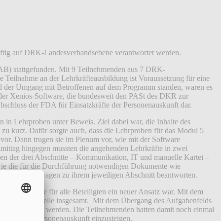
ünftig auf DRK-Landesverbandsebene verantwortet werden.
KAB) stattgefunden. Mit 9 Teilnehmenden aus 7 DRK-
e Teilnahme an der Lehrkräfteausbildung ist Voraussetzung für eine
nd der Umgang mit Betroffenen auf dem Programm standen, waren es
g der Xenios-Software, die bundesweit den PASt des DKR zur
bschluss der FDA für Einsatzkräfte der Personenauskunft dar.
 in Lehrproben unter Beweis. Ziel dabei war, die Inhalte des
 zu kurz. Dafür sorgte auch, dass die Lehrproben für das Modul 5
vor. Dann trugen sie im Plenum vor, wie mit der Software
mittag hingegen mussten die angehenden Lehrkräfte in zwei
en der drei Abschnitte – Kommunikation, IT und manuelle Kartei –
sowie die für die Durchführung notwendigen Dokumente wie
d mussten Fachfragen zu ihrem jeweiligen Abschnitt beantworten.
 Modul 5, die für alle Beteiligten ein neuer Ansatz war. Mit dem
chdienst-Leitstelle insgesamt. Mit dem Übergang des Aufgabenfelds
e verantwortet werden. Die Teilnehmenden hatten damit noch einmal
 Ausbildung Personenauskunft einzusteigen.